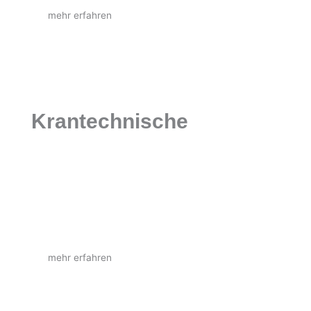
mehr erfahren
Krantechnische
Dienstleistungen
Wir planen Neuanlagen, führen UVV-Prüfungen
durch und übernehmen Wartung, Reparaturen
und Modernisierungen.
mehr erfahren