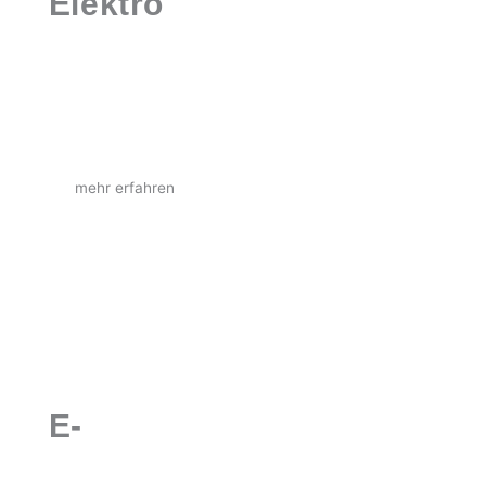
Elektro
technik
Wir lösen Ihre elektrischen Probleme, beraten
zu Installationen, bieten vor Ort Kundendienst
und übernehmen die Installation Ihrer Anlagen.
mehr erfahren
E-
mobilität
Kontakt
Wir installieren Ladeinfrastrukturen, prüfen