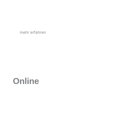
Anlagen vor Ort und beraten Sie umfassend zu
allen E-Mobility-Themen.
mehr erfahren
Online
Shop
Entdecken Sie eine große Auswahl an Zubehör
für die Krantechnik. Lassen Sie sich von uns
individuell beraten!