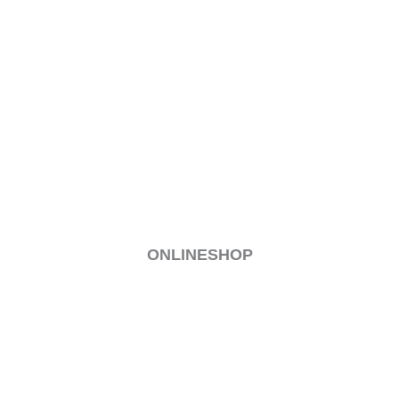
ONLINESHOP
MEIN KONTO
VERSAND & LIEFERUNG
ALLGEMEINE GESCHÄFTSBEDINGUNGEN
WIDERRUF
ZAHLUNGSARTEN