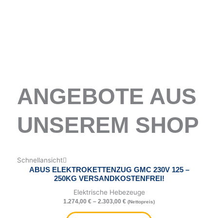
ANGEBOTE AUS
UNSEREM SHOP
Dieses
Dieses
Dieses
Schnellansicht
Produkt
Produkt
Produkt
ABUS ELEKTROKETTENZUG GMC 230V 125 –
weist
weist
weist
250KG VERSANDKOSTENFREI!
mehrere
mehrere
mehrere
Elektrische Hebezeuge
Varianten
Varianten
Varianten
1.274,00
€
–
2.303,00
€
(Nettopreis)
auf.
auf.
auf.