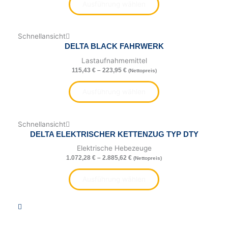
Die
Die
Die
Ausführung wählen
Optionen
Optionen
Optionen
können
können
können
auf
auf
auf
Schnellansicht
der
der
der
DELTA BLACK FAHRWERK
Produktseite
Produktseite
Produktseite
Lastaufnahmemittel
gewählt
gewählt
gewählt
115,43
€
–
223,95
€
(Nettopreis)
werden
werden
werden
Ausführung wählen
Schnellansicht
DELTA ELEKTRISCHER KETTENZUG TYP DTY
Elektrische Hebezeuge
1.072,28
€
–
2.885,62
€
(Nettopreis)
Ausführung wählen