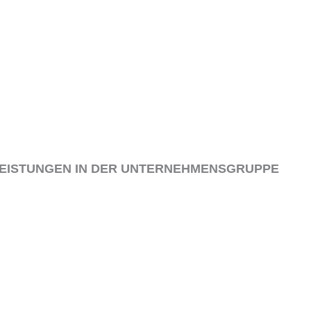
VERSAND & LIEFERUNG
KO
ALLGEMEINE GESCHÄFTSBEDINGUNGEN
DA
WIDERRUF
COO
ZAHLUNGSARTEN
BEW
LEISTUNGEN IN DER UNTERNEHMENSGRUPPE