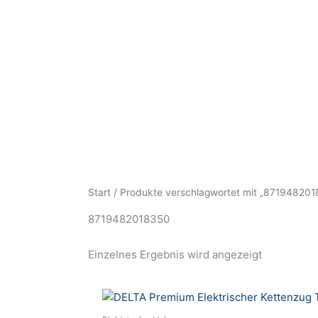
Zum
Inhalt
springen
HOME
UNSERE LEISTUNGEN
UNTERN
Start
/ Produkte verschlagwortet mit „871948201
8719482018350
Einzelnes Ergebnis wird angezeigt
Dieses
Produkt