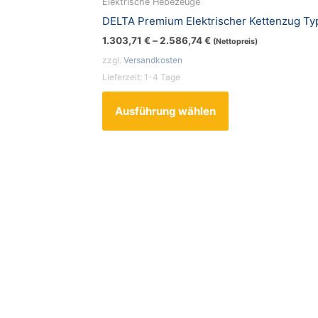
Elektrische Hebezeuge
weist
DELTA Premium Elektrischer Kettenzug T
mehrere
1.303,71
€
–
2.586,74
€
(Nettopreis)
Varianten
zzgl.
Versandkosten
auf.
Lieferzeit:
1-4 Tage
Die
Optionen
Ausführung wählen
können
auf
der
Produktseite
gewählt
werden