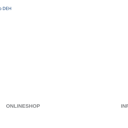
yp DEH
ONLINESHOP
IN
MEIN KONTO
IM