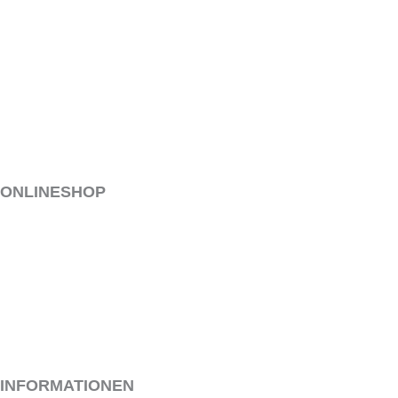
COOKIE-RICHTLINIE (EU)
BEWIRB DICH
ONLINESHOP
MEIN KONTO
VERSAND & LIEFERUNG
ALLGEMEINE GESCHÄFTSBEDINGUNGEN
WIDERRUF
ZAHLUNGSARTEN
INFORMATIONEN