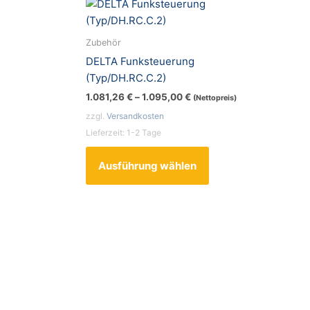
Dieses
Produkt
weist
Zubehör
mehrere
DELTA Funksteuerung
Varianten
(Typ/DH.RC.C.2)
auf.
1.081,26
€
–
1.095,00
€
(Nettopreis)
Die
zzgl.
Versandkosten
Optionen
Lieferzeit:
1-2 Tage
können
auf
Ausführung wählen
der
Produktseite
gewählt
werden