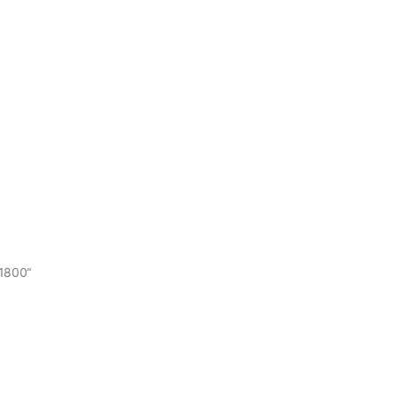
EHMEN
UNSER SHOP
BEWIRB DICH
KON
UNSER SHOP
BEWIRB DICH
KONTAKT
CHE
1800“