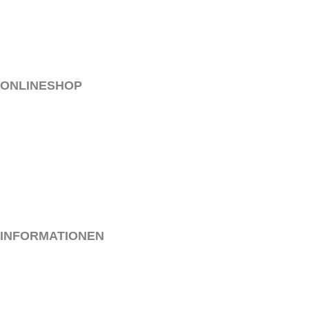
ONLINESHOP
MEIN KONTO
VERSAND & LIEFERUNG
ALLGEMEINE GESCHÄFTSBEDINGUNGEN
WIDERRUF
ZAHLUNGSARTEN
INFORMATIONEN
IMPRESSUM
KONTAKT
DATENSCHUTZ