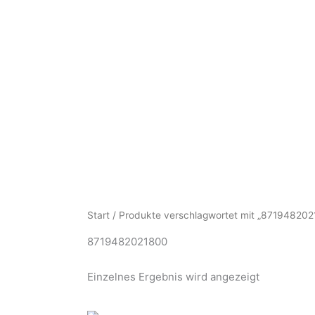
Zum
Inhalt
springen
HOME
UNSERE LEISTUNGEN
UNTERN
HOME
UNSERE LEISTUNGEN
UNTERNEHMEN
Start
/ Produkte verschlagwortet mit „871948202
8719482021800
Einzelnes Ergebnis wird angezeigt