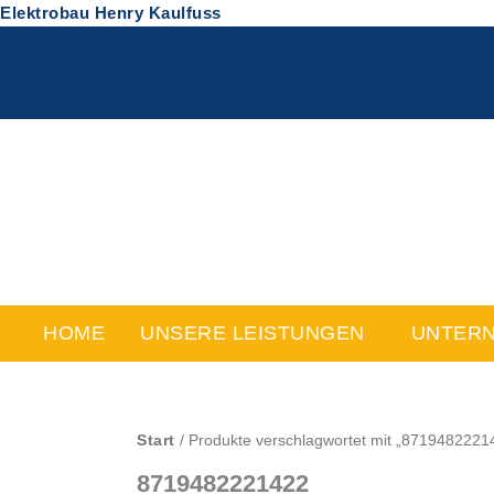
Zum
Elektrobau Henry Kaulfuss
Inhalt
springen
HOME
UNSERE LEISTUNGEN
UNTER
Start
/ Produkte verschlagwortet mit „8719482221
8719482221422