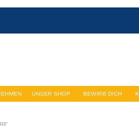
NEHMEN
UNSER SHOP
BEWIRB DICH
K
422“