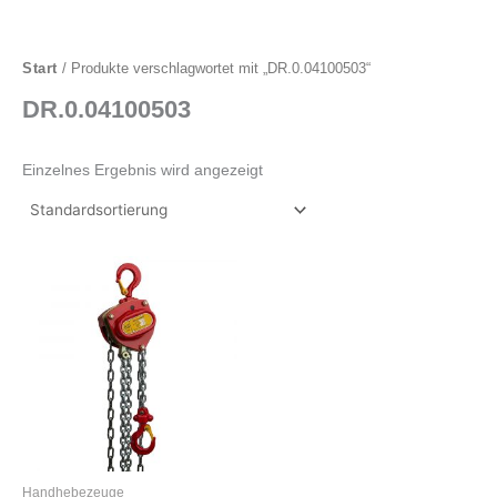
Start
/ Produkte verschlagwortet mit „DR.0.04100503“
DR.0.04100503
Einzelnes Ergebnis wird angezeigt
Dieses
Produkt
weist
mehrere
Varianten
auf.
Die
Optionen
können
auf
Handhebezeuge