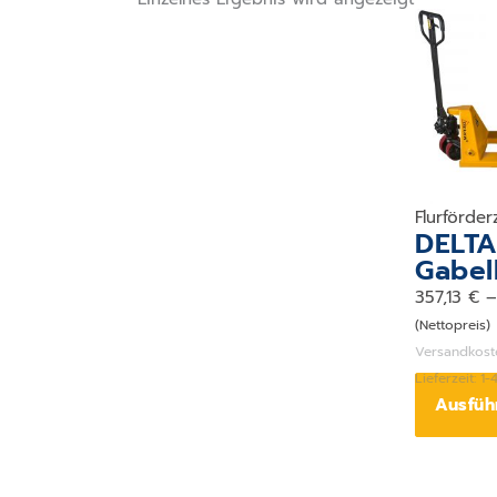
Flurförde
DELT
Gabe
357,13
€
(Nettopreis)
Versandkost
Lieferzeit:
1-
Ausfüh