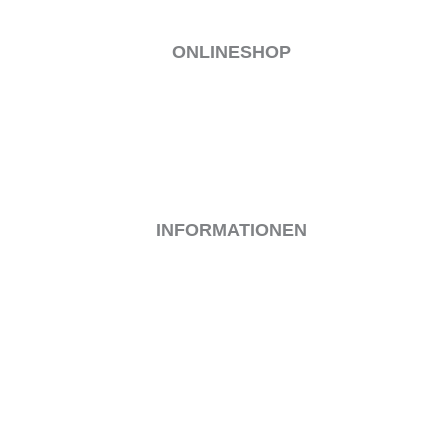
ONLINESHOP
MEIN KONTO
VERSAND & LIEFERUNG
ALLGEMEINE GESCHÄFTSBEDINGUNGEN
WIDERRUF
ZAHLUNGSARTEN
INFORMATIONEN
IMPRESSUM
KONTAKT
DATENSCHUTZ
COOKIE-RICHTLINIE (EU)
BEWIRB DICH