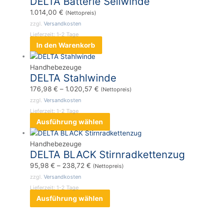
DELTA Batterie Seilwinde
1.014,00
€
(Nettopreis)
zzgl.
Versandkosten
Lieferzeit:
1-2 Tage
In den Warenkorb
Handhebezeuge
DELTA Stahlwinde
176,98
€
–
1.020,57
€
(Nettopreis)
zzgl.
Versandkosten
Lieferzeit:
1-2 Tage
Ausführung wählen
Handhebezeuge
DELTA BLACK Stirnradkettenzug
95,98
€
–
238,72
€
(Nettopreis)
zzgl.
Versandkosten
Lieferzeit:
1-2 Tage
Ausführung wählen