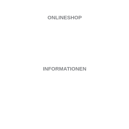
ONLINESHOP
MEIN KONTO
VERSAND & LIEFERUNG
ALLGEMEINE GESCHÄFTSBEDINGUNGEN
WIDERRUF
ZAHLUNGSARTEN
INFORMATIONEN
IMPRESSUM
KONTAKT
DATENSCHUTZ
COOKIE-RICHTLINIE (EU)
BEWIRB DICH