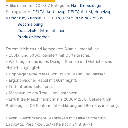
Artikelnummer:
DC.0.07
Kategorie:
Handhebezeuge
Schlagwörter:
DELTA
,
Kettenzug
,
DELTA ALUM
,
Hebelzug
,
Ratschzug
,
Zughub
,
DC.0.0780251.5
,
8719482258091
Beschreibung
Zusätzliche Informationen
Produktsicherheit
Extrem leichtes und kompaktes Aluminiumgehäuse.
» 250kg und 500kg geliefert mit Gürteltasche.
» Wartungsfreundliches Design. Bremse und Getriebe sind
einfach zugänglich.
» Doppelgehäuse bietet Schutz vor Staub und Wasser.
» Ergonomischer Hebel mit Gummigriff.
» Kettenfreilaufschaltung.
» Messpunkte am Trag- und Lasthaken.
» Erfüllt die Maschinenrichtlinie 2006/42/EG. Geliefert mit
Prüfzeugnis, CE Konformitätserklärung und Betriebsanleitung.
Haken: Geschmiedete Stahlhaken mit Hakensicherung
Lastkette: Verzinkte Lastkette nach EN 818-7-T