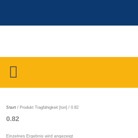
Zum
Inhalt
springen
ANMELDEN ODER REGISTRIEREN
Menü
Start
/ Produkt Tragfähigkeit [ton] / 0.82
0.82
Einzelnes Ergebnis wird angezeigt